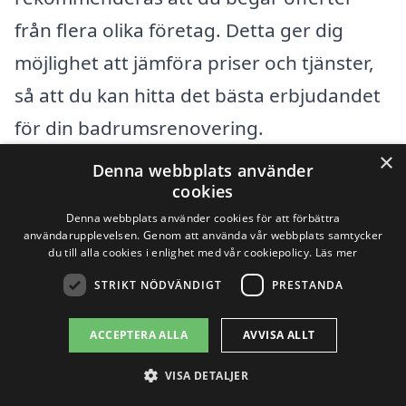
från flera olika företag. Detta ger dig
möjlighet att jämföra priser och tjänster,
så att du kan hitta det bästa erbjudandet
för din badrumsrenovering.
×
Denna webbplats använder
Få 3 erbjudanden, gratis och utan
cookies
Denna webbplats använder cookies för att förbättra
förpliktelser
användarupplevelsen. Genom att använda vår webbplats samtycker
du till alla cookies i enlighet med vår cookiepolicy.
Läs mer
STRIKT NÖDVÄNDIGT
PRESTANDA
Sök efter en
ACCEPTERA ALLA
AVVISA ALLT
professionell för
VISA DETALJER