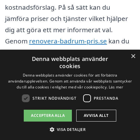
kostnadsförslag. På så sätt kan du
jämföra priser och tjänster vilket hjälper
dig att göra ett mer informerat val.
Genom
renovera-badrum-pris.se
kan du
enkelt hitta kvalificerade företag i ditt
×
Denna webbplats använder
område som erbjuder renovering av
cookies
badrum och få olika offerter för att kunna
Denna webbplats använder cookies för att förbättra
användarupplevelsen. Genom att använda vår webbplats samtycker
fatta det bästa beslutet för din
du till alla cookies i enlighet med vår cookiepolicy.
Läs mer
renovering.
STRIKT NÖDVÄNDIGT
PRESTANDA
ACCEPTERA ALLA
AVVISA ALLT
Få 3 erbjudanden, gratis och utan
förpliktelser
VISA DETALJER