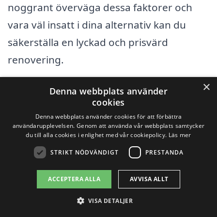
noggrant överväga dessa faktorer och
vara väl insatt i dina alternativ kan du
säkerställa en lyckad och prisvärd
renovering.
×
Denna webbplats använder
Få 3 erbjudanden, gratis och utan
cookies
förpliktelser
Denna webbplats använder cookies för att förbättra
användarupplevelsen. Genom att använda vår webbplats samtycker
du till alla cookies i enlighet med vår cookiepolicy.
Läs mer
STRIKT NÖDVÄNDIGT
PRESTANDA
Sök efter en
ACCEPTERA ALLA
AVVISA ALLT
professionell för
VISA DETALJER
renovera badrum i