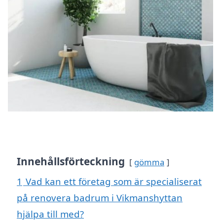
Innehållsförteckning
gömma
1
Vad kan ett företag som är specialiserat
på renovera badrum i Vikmanshyttan
hjälpa till med?