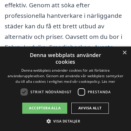
effektiv. Genom att söka efter
professionella hantverkare i närliggande
städer kan du få ett brett utbud av
alternativ och priser. Oavsett om du bor i
Falun
,
Ludvika
,
Smedjebacken
,
Avesta
,
×
Denna webbplats använder
Borlänge
eller andra kringliggande
cookies
områden, finns det många kvalificerade
Denna webbplats använder cookies för att förbättra
användarupplevelsen. Genom att använda vår webbplats samtycker
företag som kan hjälpa dig med din
du till alla cookies i enlighet med vår cookiepolicy.
Läs mer
badrumsrenovering.
STRIKT NÖDVÄNDIGT
PRESTANDA
Här är några fördelar med att välja en
ACCEPTERA ALLA
AVVISA ALLT
lokal hantverkare för att renovera
VISA DETALJER
badrummet: