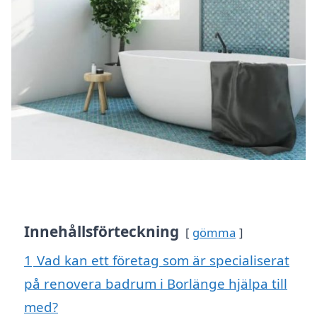
Innehållsförteckning
gömma
1
Vad kan ett företag som är specialiserat
på renovera badrum i Borlänge hjälpa till
med?