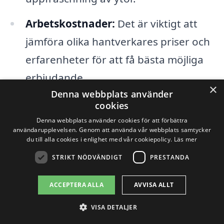
Arbetskostnader:
Det är viktigt att
jämföra olika hantverkares priser och
erfarenheter för att få bästa möjliga
erbjudande.
×
Denna webbplats använder
Tidigare installationer:
Om det finns
cookies
specialinstallationer som behöver tas
Denna webbplats använder cookies för att förbättra
användarupplevelsen. Genom att använda vår webbplats samtycker
hänsyn till, kan detta påverka både
du till alla cookies i enlighet med vår cookiepolicy.
Läs mer
tidsåtgång och kostnader.
STRIKT NÖDVÄNDIGT
PRESTANDA
Tillstånd och regler:
Beroende på vad
ACCEPTERA ALLA
AVVISA ALLT
som ska göras kan vissa arbeten kräva
VISA DETALJER
bygglov eller speciella godkännanden,