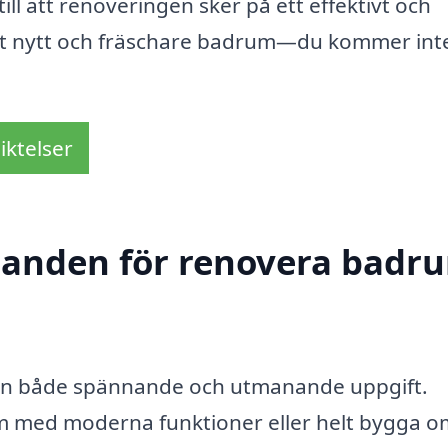
ill att renoveringen sker på ett effektivt och
 ett nytt och fräschare badrum—du kommer inte
iktelser
udanden för renovera badru
 en både spännande och utmanande uppgift.
um med moderna funktioner eller helt bygga o