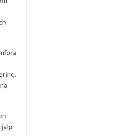
som
ch
ämföra
ering.
ina
 en
hjälp