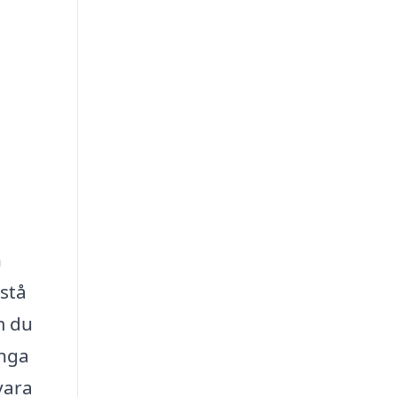
h
istå
m du
ånga
vara