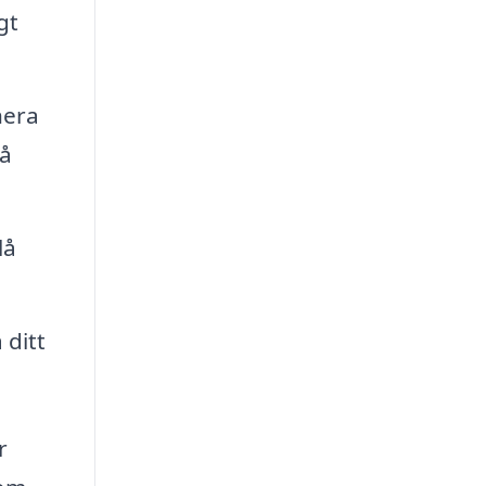
gt
nera
på
lå
 ditt
r