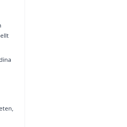
n
ellt
dina
eten,