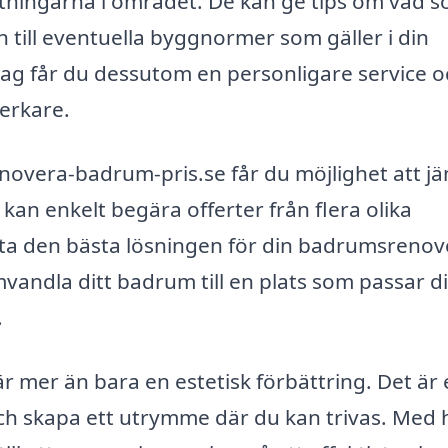
ättningarna i området. De kan ge tips om vad 
n till eventuella byggnormer som gäller i din
tag får du dessutom en personligare service o
erkare.
overa-badrum-pris.se får du möjlighet att j
kan enkelt begära offerter från flera olika
hitta den bästa lösningen för din badrumsrenov
vandla ditt badrum till en plats som passar d
.
r mer än bara en estetisk förbättring. Det är
ch skapa ett utrymme där du kan trivas. Med 