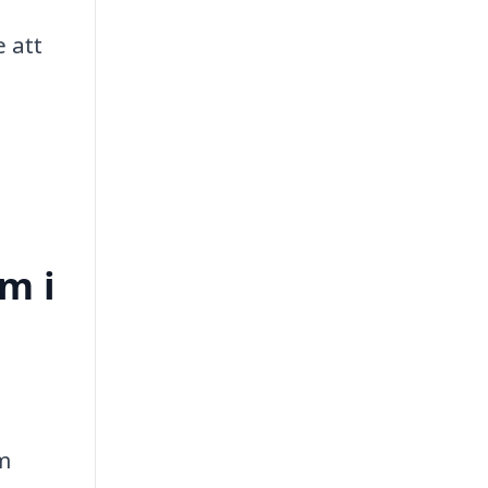
 att
m i
m