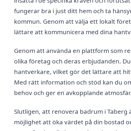
insatta i de specifika kraven och föruts
fungerar bra i just ditt hem och ta hänsy
kommun. Genom att välja ett lokalt före
lättare att kommunicera med dina hantv
Genom att använda en plattform som ren
olika företag och deras erbjudanden. Du 
hantverkare, vilket gör det lättare att 
Med rätt information och stöd kan du om
behov och ger en avkopplande atmosfär
Slutligen, att renovera badrum i Taberg ä
möjlighet att öka värdet på din bostad o