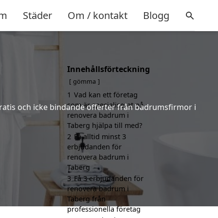
m
Städer
Om / kontakt
Blogg
Innehållsförteckning
g
gömma
1
Vad kan ett företag
som är specialiserat på
gratis och icke bindande offerter från badrumsfirmor i
renovera badrum i
Taberg hjälpa till med?
2
Få alltid minst 3
erbjudanden för
renovera badrum i
Taberg
3
Få 3 erbjudanden för
renovera badrum i
Taberg från
professionella företag