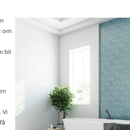
en
t om
 bli
 en
 Vi
få