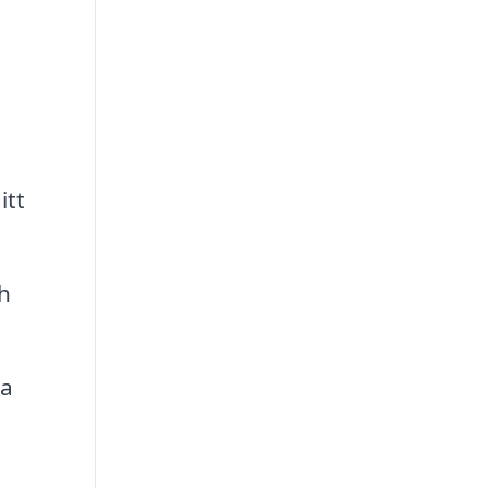
itt
ch
ra