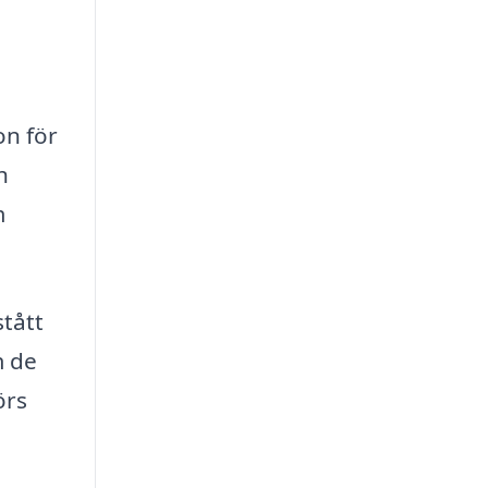
on för
h
m
tått
m de
örs