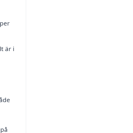
lper
 är i
både
 på