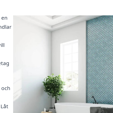
 en
ndlar
ll
etag
 och
 Låt