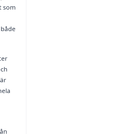
ot som
 både
ter
och
Här
hela
rån