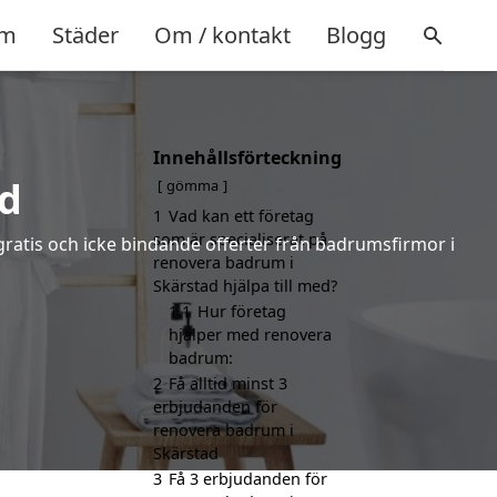
m
Städer
Om / kontakt
Blogg
Innehållsförteckning
d
gömma
1
Vad kan ett företag
som är specialiserat på
gratis och icke bindande offerter från badrumsfirmor i
renovera badrum i
Skärstad hjälpa till med?
1.1
Hur företag
hjälper med renovera
badrum:
2
Få alltid minst 3
erbjudanden för
renovera badrum i
Skärstad
3
Få 3 erbjudanden för