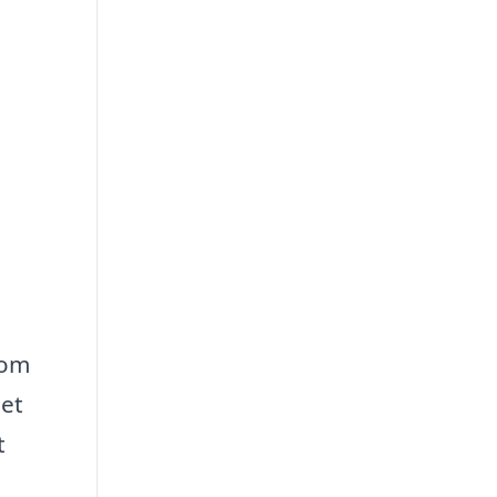
 om
Det
t