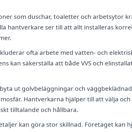
ioner som duschar, toaletter och arbetsytor k
 hantverkare ser till att allt installeras korre
mer.
luderar ofta arbete med vatten- och elektris
s kan säkerställa att både VVS och elinstalla
 byta ut golvbeläggningar och väggbeklädnad
mosfär. Hantverkarna hjälper till att välja och
skt tilltalande och hållbara.
aljer kan göra stor skillnad. Företaget kan h