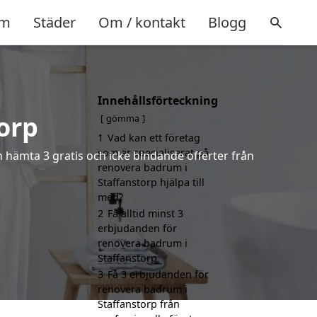
m
Städer
Om / kontakt
Blogg
Innehållsförteckning
orp
gömma
1
Vad kan ett företag
som är specialiserat på
h hämta 3 gratis och icke bindande offerter från
renovera badrum i
Staffanstorp hjälpa till
med?
2
Få alltid minst 3
erbjudanden för
renovera badrum i
Staffanstorp
3
Få 3 erbjudanden för
renovera badrum i
Staffanstorp från