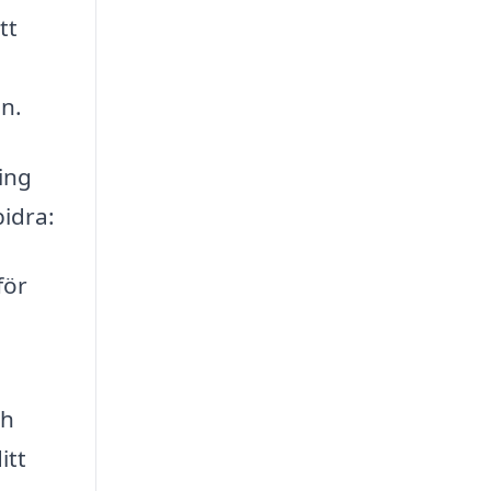
tt
n.
ing
bidra:
för
ch
itt