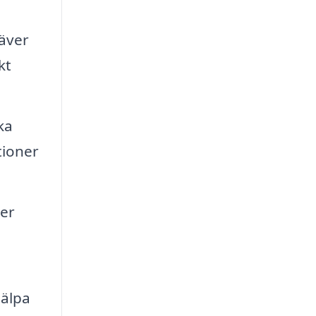
räver
kt
ka
tioner
er
jälpa