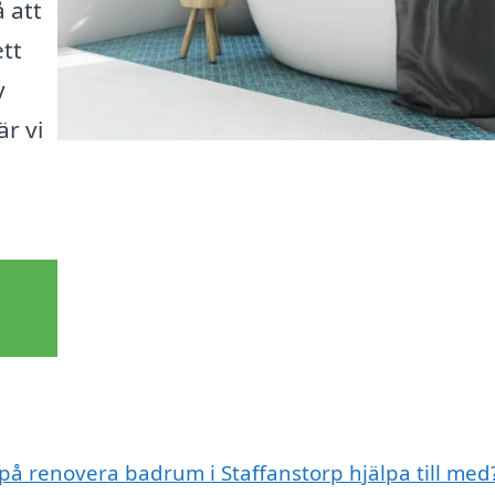
å att
ett
y
är vi
 på renovera badrum i Staffanstorp hjälpa till med