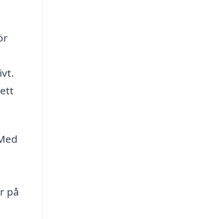
ör
ivt.
ett
 Med
ar på