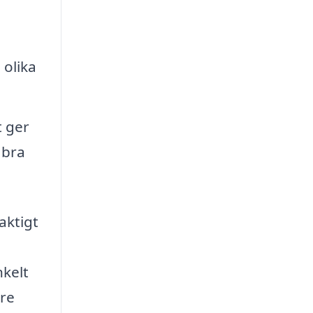
 olika
t ger
 bra
aktigt
kelt
are