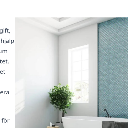
ift,
hjälp
rum
tet.
et
sera
 för