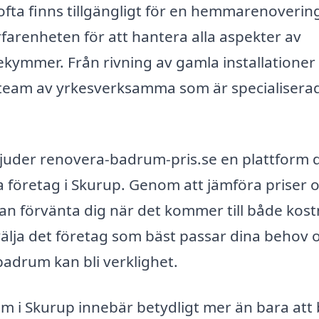
ta finns tillgängligt för en hemmarenoverin
arenheten för att hantera alla aspekter av
ekymmer. Från rivning av gamla installationer t
ett team av yrkesverksamma som är specialisera
bjuder renovera-badrum-pris.se en plattform 
ka företag i Skurup. Genom att jämföra priser 
kan förvänta dig när det kommer till både kos
 välja det företag som bäst passar dina behov 
 badrum kan bli verklighet.
 i Skurup innebär betydligt mer än bara att 