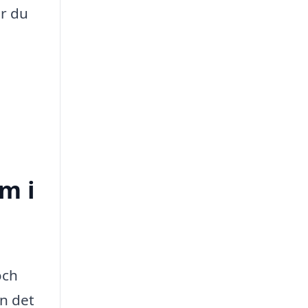
er du
m i
och
an det