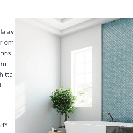
la av
er om
inns
om
hitta
t
 få