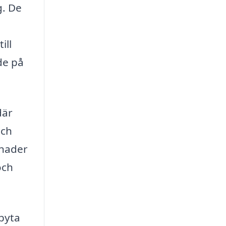
g. De
ill
de på
där
och
tnader
och
byta