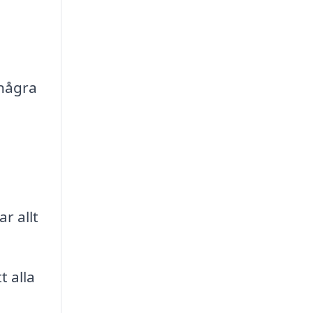
 några
r allt
 alla