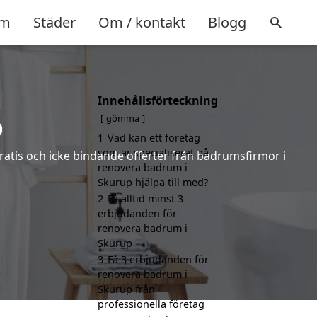
m
Städer
Om / kontakt
Blogg
Innehållsförteckning
p
gömma
1
Vad kan ett företag
som är specialiserat på
gratis och icke bindande offerter från badrumsfirmor i
renovera badrum i
Skurup hjälpa till med?
2
Få alltid minst 3
erbjudanden för
renovera badrum i
Skurup
3
Få 3 erbjudanden för
renovera badrum i
Skurup från
professionella företag