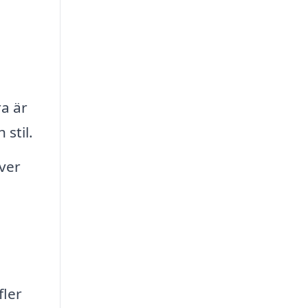
a är
stil.
över
fler