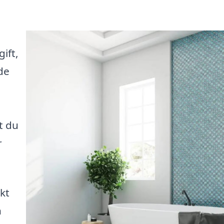
ift,
de
t du
r
kt
n