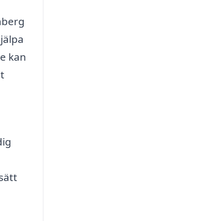
nberg
jälpa
re kan
t
dig
sätt