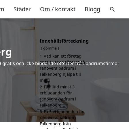
m
Städer
Om / kontakt
Blogg
Innehållsförteckning
erg
gömma
1
Vad kan ett företag
som är specialiserat på
 3 gratis och icke bindande offerter från badrumsfirmor
renovera badrum i
Falkenberg hjälpa till
med?
2
Få alltid minst 3
erbjudanden för
renovera badrum i
Falkenberg
3
Få 3 erbjudanden för
renovera badrum i
Falkenberg från