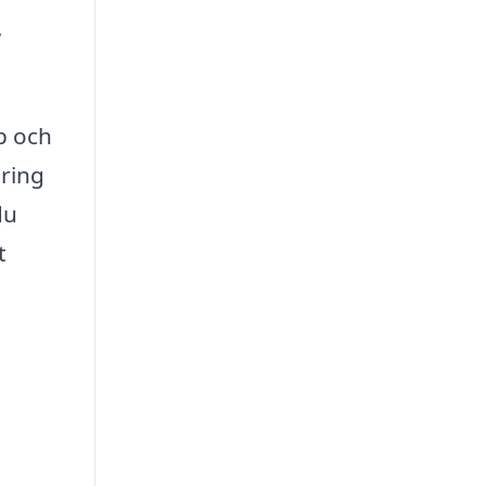
,
p och
ering
du
t