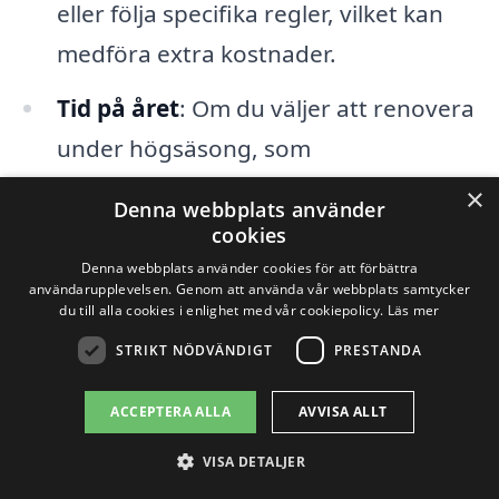
eller följa specifika regler, vilket kan
medföra extra kostnader.
Tid på året
: Om du väljer att renovera
under högsäsong, som
sommarmånaderna, kan priserna vara
×
Denna webbplats använder
högre på grund av ökad efterfrågan.
cookies
Denna webbplats använder cookies för att förbättra
användarupplevelsen. Genom att använda vår webbplats samtycker
Slutligen är det viktigt att tänka på
du till alla cookies i enlighet med vår cookiepolicy.
Läs mer
eventuella oförutsedda utgifter. När du
STRIKT NÖDVÄNDIGT
PRESTANDA
renoverar badrum i Söderbärke
kan det
ACCEPTERA ALLA
AVVISA ALLT
hända att du upptäcker problem med
rörsystem eller elsystem som behöver
VISA DETALJER