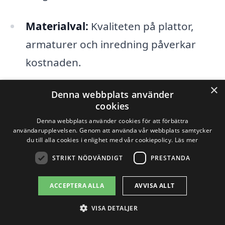
Materialval:
Kvaliteten på plattor,
armaturer och inredning påverkar
kostnaden.
Arbetskraft:
Priserna för hantverkare
×
Denna webbplats använder
kan variera beroende på deras
cookies
Denna webbplats använder cookies för att förbättra
erfarenhet och efterfrågan.
användarupplevelsen. Genom att använda vår webbplats samtycker
du till alla cookies i enlighet med vår cookiepolicy.
Läs mer
Tid och omfattning:
Hur lång tid
STRIKT NÖDVÄNDIGT
PRESTANDA
renoveringen tar och hur omfattande
den är kan också påverka priset.
ACCEPTERA ALLA
AVVISA ALLT
Eventuella tillstånd:
Om
VISA DETALJER