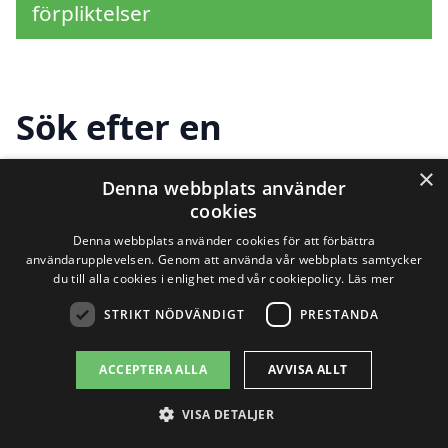
förpliktelser
Sök efter en
professionell för
×
Denna webbplats använder
renovera badrum i
cookies
Denna webbplats använder cookies för att förbättra
andra städer nära
användarupplevelsen. Genom att använda vår webbplats samtycker
du till alla cookies i enlighet med vår cookiepolicy.
Läs mer
Påarp
STRIKT NÖDVÄNDIGT
PRESTANDA
ACCEPTERA ALLA
AVVISA ALLT
Att
renovera badrum i Påarp
kan vara en
VISA DETALJER
stor investering, och därför är det viktigt