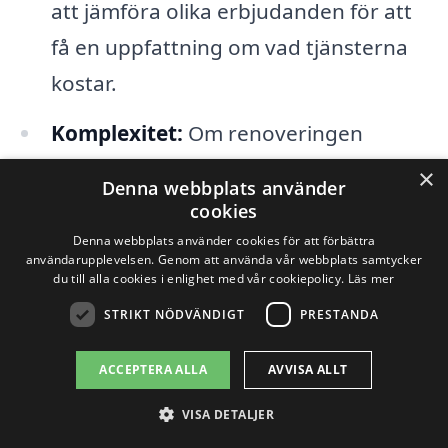
att jämföra olika erbjudanden för att
få en uppfattning om vad tjänsterna
kostar.
Komplexitet:
Om renoveringen
involverar omdragning av rör eller el,
×
Denna webbplats använder
kan detta öka arbetskostnaderna.
cookies
Specialiserade tjänster som dessa
Denna webbplats använder cookies för att förbättra
användarupplevelsen. Genom att använda vår webbplats samtycker
kräver utbildad personal, vilket kan
du till alla cookies i enlighet med vår cookiepolicy.
Läs mer
påverka det totala priset.
STRIKT NÖDVÄNDIGT
PRESTANDA
Tidigare skador:
Om det finns
ACCEPTERA ALLA
AVVISA ALLT
strukturella skador eller fuktskador
VISA DETALJER
kan detta leda till extra kostnader som