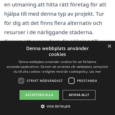
en utmaning att hitta rätt företag för att
hjälpa till med denna typ av projekt. Tur
för dig att det finns flera alternativ och
resurser i de närliggande städerna.
Genom att expandera din sökning till
×
Denna webbplats använder
områden som
Sveg
, Björnrike,
cookies
Funäsdalen
,
Östersund
, och Kläppen, kan
Denna webbplats använder cookies för att förbättra
användarupplevelsen. Genom att använda vår webbplats samtycker
du snabbt få tillgång till professionella
du till alla cookies i enlighet med vår cookiepolicy.
Läs mer
hantverkare som kan hjälpa dig att
STRIKT NÖDVÄNDIGT
PRESTANDA
renovera ditt badrum.
ACCEPTERA ALLA
AVVISA ALLT
Vår plattform, renovera-badrum-pris.se,
VISA DETALJER
gör det enkelt att hitta och jämföra olika