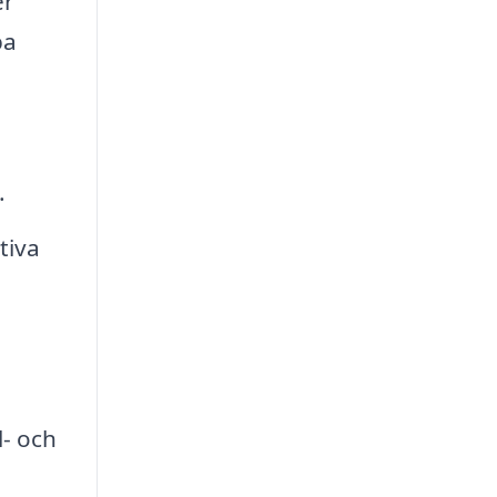
er
pa
.
tiva
- och