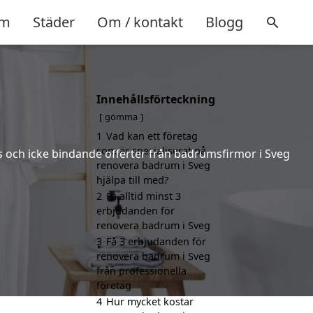
m
Städer
Om / kontakt
Blogg
Innehållsförteckning
gömma
1
Vad kan ett företag
som är specialiserat på
is och icke bindande offerter från badrumsfirmor i Sveg
renovera badrum i Sveg
hjälpa till med?
2
Få alltid minst 3
erbjudanden för
renovera badrum i Sveg
3
Få 3 erbjudanden för
renovera badrum i Sveg
från professionella
företag
4
Hur mycket kostar