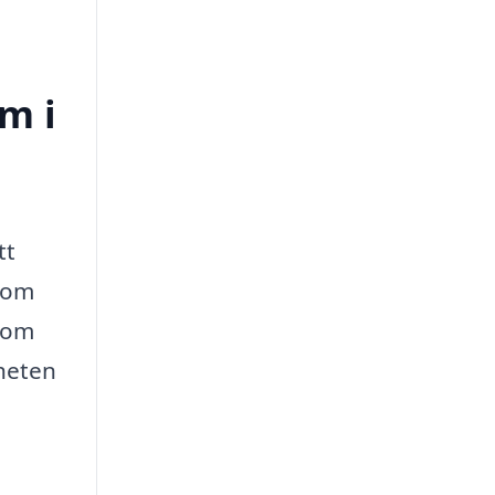
m i
tt
nom
g om
gheten
a