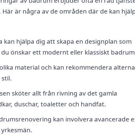
ringar av badrum erbjuder ofta en rad tjänst
. Här är några av de områden där de kan hjäl
 kan hjälpa dig att skapa en designplan som
 du önskar ett modernt eller klassiskt badrum
lika material och kan rekommendera alterna
til.
sen sköter allt från rivning av det gamla
dkar, duschar, toaletter och handfat.
adrumsrenovering kan involvera avancerade el
e yrkesmän.