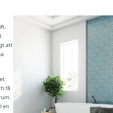
ft.
t
gt att
ga
et
ch få
rum.
l en