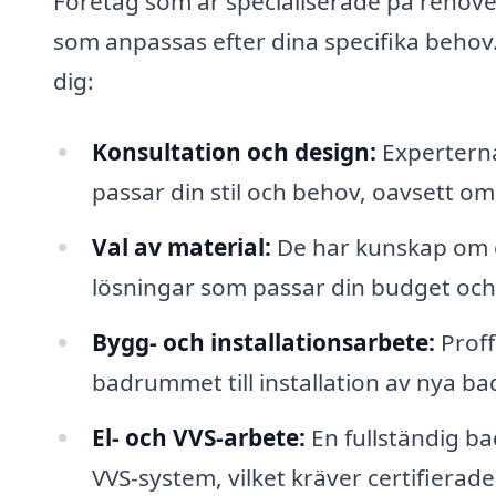
Företag som är specialiserade på renove
som anpassas efter dina specifika behov
dig:
Konsultation och design:
Experterna
passar din stil och behov, oavsett om
Val av material:
De har kunskap om o
lösningar som passar din budget och s
Bygg- och installationsarbete:
Proff
badrummet till installation av nya ba
El- och VVS-arbete:
En fullständig b
VVS-system, vilket kräver certifierad