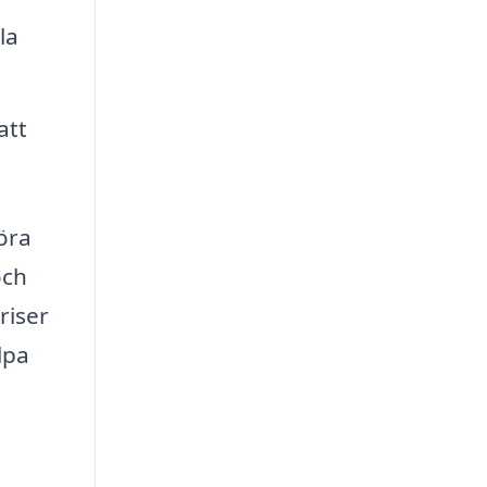
la
att
föra
och
riser
lpa