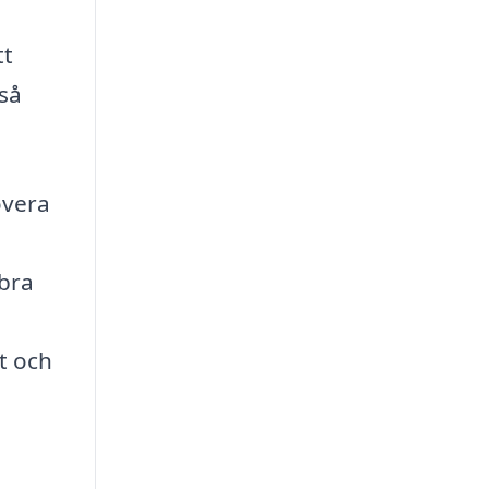
tt
kså
overa
 bra
t och