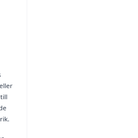
s
eller
ill
åde
rik.