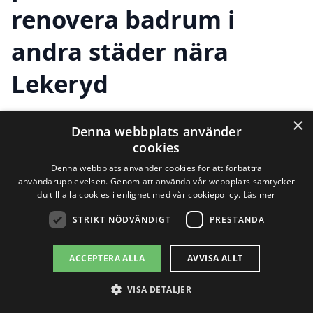
renovera badrum i
andra städer nära
Lekeryd
×
Denna webbplats använder
Att renovera badrum i Lekeryd kan
cookies
kännas som en stor uppgift, men med rätt
Denna webbplats använder cookies för att förbättra
användarupplevelsen. Genom att använda vår webbplats samtycker
hjälp kan processen bli mycket smidigare.
du till alla cookies i enlighet med vår cookiepolicy.
Läs mer
På renovera-badrum-pris.se är vi här för
STRIKT NÖDVÄNDIGT
PRESTANDA
att guida dig i jakten på professionella
ACCEPTERA ALLA
AVVISA ALLT
hantverkare som kan hjälpa dig med din
badrumsrenovering. Det är viktigt att
VISA DETALJER