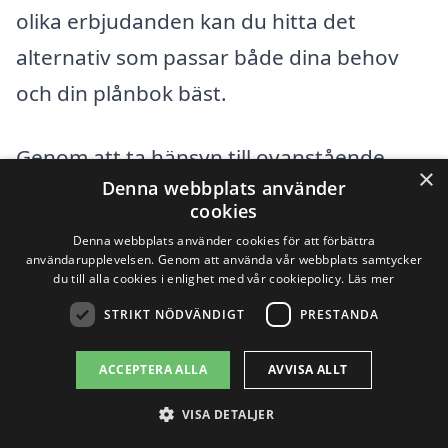
olika erbjudanden kan du hitta det
alternativ som passar både dina behov
och din plånbok bäst.
Genom att ta hänsyn till ovanstående
×
Denna webbplats använder
faktorer kan du bättre förbereda dig för
cookies
den kostnad som är förknippad med att
Denna webbplats använder cookies för att förbättra
renovera ditt badrum och säkerställa att
användarupplevelsen. Genom att använda vår webbplats samtycker
du till alla cookies i enlighet med vår cookiepolicy.
Läs mer
du får ett resultat som du kommer att
STRIKT NÖDVÄNDIGT
PRESTANDA
vara nöjd med under många år framöver.
ACCEPTERA ALLA
AVVISA ALLT
Få 3 erbjudanden, gratis och utan
VISA DETALJER
förpliktelser