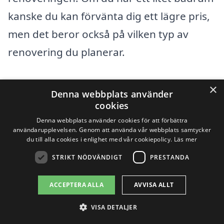
kanske du kan förvänta dig ett lägre pris,
men det beror också på vilken typ av
renovering du planerar.
En annan viktig aspekt är valet av
×
Denna webbplats använder
material. Om du väljer högkvalitativa
cookies
material som marmor eller
Denna webbplats använder cookies för att förbättra
användarupplevelsen. Genom att använda vår webbplats samtycker
specialdesignade kakelplattor kommer
du till alla cookies i enlighet med vår cookiepolicy.
Läs mer
detta att påverka kostnaden. Å andra
STRIKT NÖDVÄNDIGT
PRESTANDA
sidan finns det kostnadseffektiva
ACCEPTERA ALLA
AVVISA ALLT
alternativ som kan ge ett snyggt resultat
VISA DETALJER
utan att spräcka budgeten. Det är viktigt