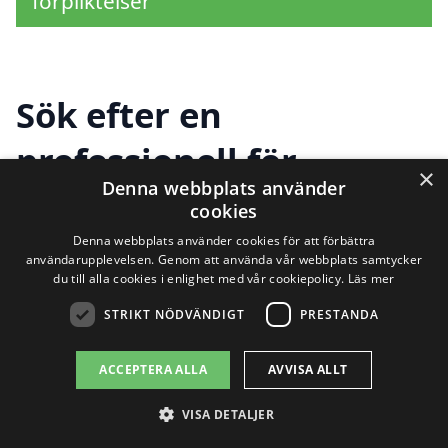
förpliktelser
Sök efter en
professionell för
×
Denna webbplats använder
renovera badrum i
cookies
andra städer nära
Denna webbplats använder cookies för att förbättra
användarupplevelsen. Genom att använda vår webbplats samtycker
du till alla cookies i enlighet med vår cookiepolicy.
Läs mer
Bruksvallarna
STRIKT NÖDVÄNDIGT
PRESTANDA
ACCEPTERA ALLA
AVVISA ALLT
Att renovera badrum i
Bruksvallarna
kan
vara en stor och spännande process, men
VISA DETALJER