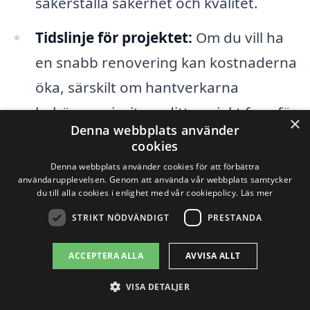
säkerställa säkerhet och kvalitet.
Tidslinje för projektet:
Om du vill ha
en snabb renovering kan kostnaderna
öka, särskilt om hantverkarna
behöver prioritera ditt projekt framför
×
Denna webbplats använder
andra.
cookies
Denna webbplats använder cookies för att förbättra
När du letar efter att renovera badrum i
användarupplevelsen. Genom att använda vår webbplats samtycker
du till alla cookies i enlighet med vår cookiepolicy.
Läs mer
Blentarp är det också viktigt att samla in
STRIKT NÖDVÄNDIGT
PRESTANDA
flera offerter från olika företag. Detta kan
ge dig en bättre uppfattning om vad som
ACCEPTERA ALLA
AVVISA ALLT
är ett rimligt pris för din specifika
VISA DETALJER
renovering. Genom att använda