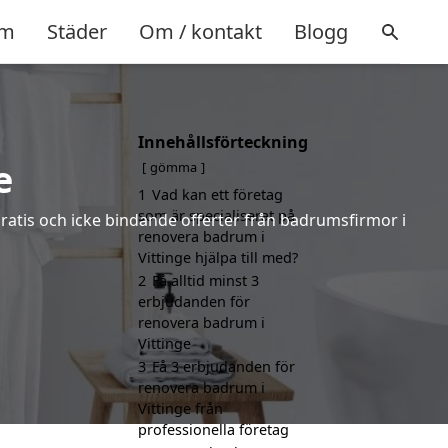
m
Städer
Om / kontakt
Blogg
Innehållsförteckning
e
gömma
1
Vad kan ett företag
som är specialiserat på
gratis och icke bindande offerter från badrumsfirmor i
renovera badrum i
Vittinge hjälpa till med?
2
Få alltid minst 3
erbjudanden för
renovera badrum i
Vittinge
3
Få 3 erbjudanden för
renovera badrum i
Vittinge från
professionella företag