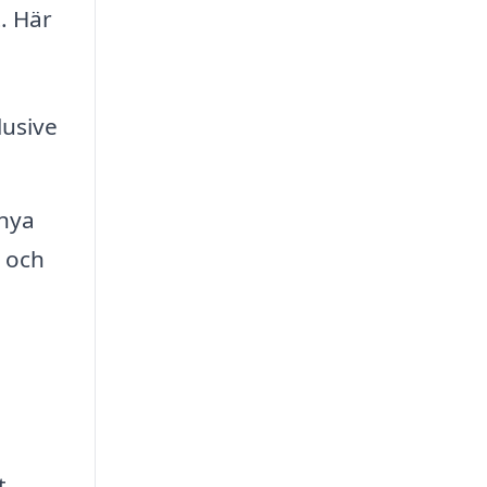
. Här
lusive
 nya
t och
a
t.