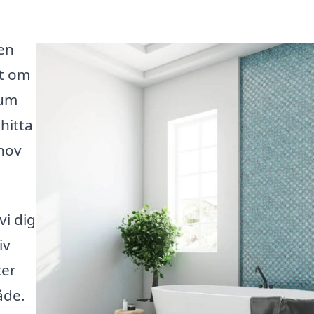
en
t om
rum
 hitta
ehov
vi dig
iv
ter
åde.