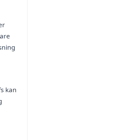
er
kare
ösning
fs kan
g