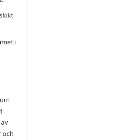
skikt
mmet i
å om
d
 av
r och