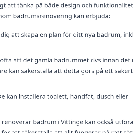
gt att tänka på både design och funktionalitet
g inom badrumsrenovering kan erbjuda:
dig att skapa en plan för ditt nya badrum, ink
ofta att det gamla badrummet rivs innan det
e kan säkerställa att detta görs på ett säker
e kan installera toalett, handfat, dusch eller
 renoverar badrum i Vittinge kan också utför
ör att säkerställa att allt fungerar på rätt sät