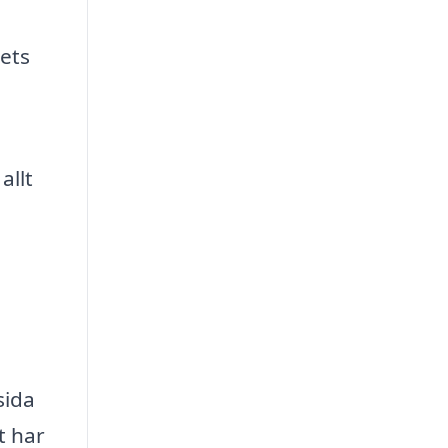
ets
allt
m
sida
t har