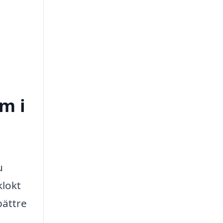
m i
u
klokt
bättre