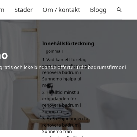
m
Städer
Om / kontakt
Blogg
Innehållsförteckning
mo
gömma
1
Vad kan ett företag
som är specialiserat på
gratis och icke bindande offerter från badrumsfirmor i
renovera badrum i
Sunnemo hjälpa till
med?
2
Få alltid minst 3
erbjudanden för
renovera badrum i
Sunnemo
3
Få 3 erbjudanden för
renovera badrum i
Sunnemo från