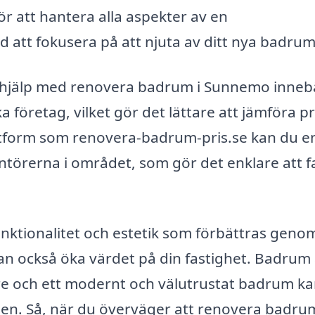
r att hantera alla aspekter av en
d att fokusera på att njuta av ditt nya badrum
t få hjälp med renovera badrum i Sunnemo inneb
ka företag, vilket gör det lättare att jämföra pr
ttform som renovera-badrum-pris.se kan du e
ntörerna i området, som gör det enklare att f
unktionalitet och estetik som förbättras geno
n också öka värdet på din fastighet. Badrum 
pare och ett modernt och välutrustat badrum k
en. Så, när du överväger att renovera badrum