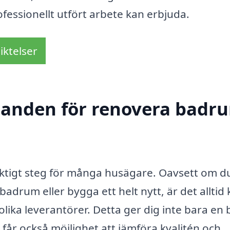
fessionellt utfört arbete kan erbjuda.
iktelser
udanden för renovera badru
iktigt steg för många husägare. Oavsett om d
drum eller bygga ett helt nytt, är det alltid 
lika leverantörer. Detta ger dig inte bara en 
u får också möjlighet att jämföra kvalitén och