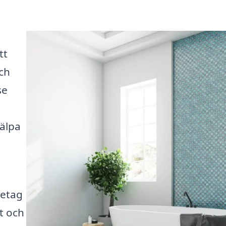
tt
ch
se
älpa
retag
et och