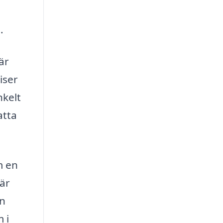
.
är
iser
nkelt
atta
m en
är
an
 i