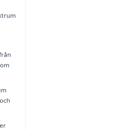
ektrum
från
 som
rum
 och
er