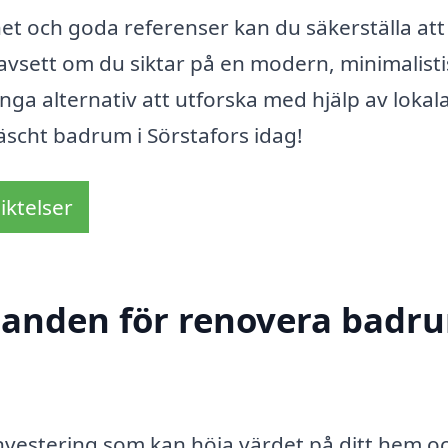
et och goda referenser kan du säkerställa att
sett om du siktar på en modern, minimalistis
ånga alternativ att utforska med hjälp av lokal
räscht badrum i Sörstafors idag!
iktelser
udanden för renovera badru
investering som kan höja värdet på ditt hem o