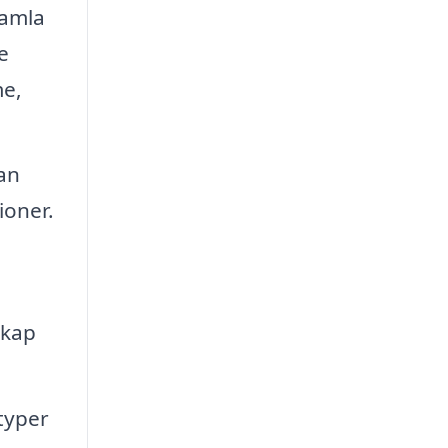
gamla
e
me,
an
ioner.
skap
typer