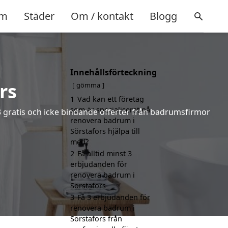
m
Städer
Om / kontakt
Blogg
Innehållsförteckning
rs
gömma
1
Vad kan ett företag
som är specialiserat på
 3 gratis och icke bindande offerter från badrumsfirmor
renovera badrum i
Sörstafors hjälpa till
med?
2
Få alltid minst 3
erbjudanden för
renovera badrum i
Sörstafors
3
Få 3 erbjudanden för
renovera badrum i
Sörstafors från