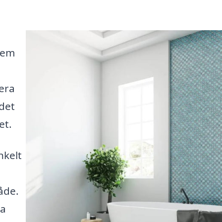
hem
tera
 det
et.
nkelt
åde.
ra