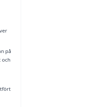
över
an på
t och
a
tfört