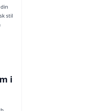
 din
k stil
a
m i
ch