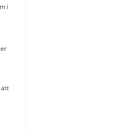
m i
ker
a
 att