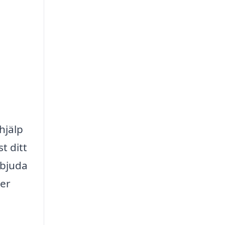
hjälp
t ditt
rbjuda
mer