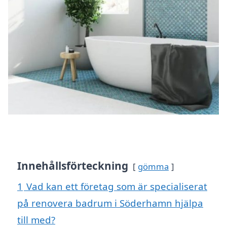
Innehållsförteckning
gömma
1
Vad kan ett företag som är specialiserat
på renovera badrum i Söderhamn hjälpa
till med?