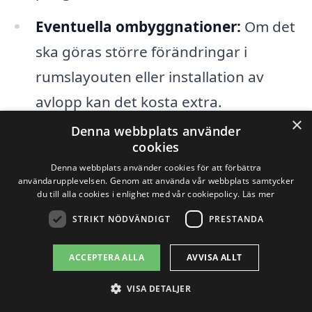
Eventuella ombyggnationer:
Om det
ska göras större förändringar i
rumslayouten eller installation av
avlopp kan det kosta extra.
×
Denna webbplats använder
En noggrann planering och budgetering
cookies
är avgörande för att hålla
Denna webbplats använder cookies för att förbättra
användarupplevelsen. Genom att använda vår webbplats samtycker
renoveringsprojektet inom rimliga
du till alla cookies i enlighet med vår cookiepolicy.
Läs mer
kostnader. Genom att jämföra priser och
STRIKT NÖDVÄNDIGT
PRESTANDA
samla in erbjudanden från olika företag
ACCEPTERA ALLA
AVVISA ALLT
kan du få en klarare bild av vad renovera
VISA DETALJER
badrum i Söderhamn kommer att kosta.