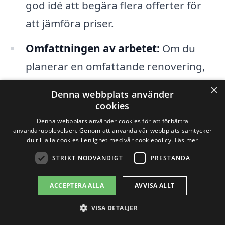
god idé att begära flera offerter för
att jämföra priser.
Omfattningen av arbetet:
Om du
planerar en omfattande renovering,
inklusive omdragning av rör eller el,
×
Denna webbplats använder
kommer detta att öka kostnaden
cookies
avsevärt.
Denna webbplats använder cookies för att förbättra
användarupplevelsen. Genom att använda vår webbplats samtycker
du till alla cookies i enlighet med vår cookiepolicy.
Läs mer
Tidsram:
En snabbare renovering kan
STRIKT NÖDVÄNDIGT
PRESTANDA
ibland kosta mer, medan om du har
flexibilitet kan du förhandla om priset.
ACCEPTERA ALLA
AVVISA ALLT
VISA DETALJER
Att förstå dessa faktorer kan hjälpa dig att