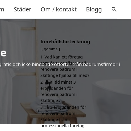
m
Städer
Om / kontakt
Blogg
Innehållsförteckning
ge
gömma
1
Vad kan ett företag
som är specialiserat på
 gratis och icke bindande offerter från badrumsfirmor i
renovera badrum i
Skiftinge hjälpa till med?
2
Få alltid minst 3
erbjudanden för
renovera badrum i
Skiftinge
3
Få 3 erbjudanden för
renovera badrum i
Skiftinge från
professionella företag