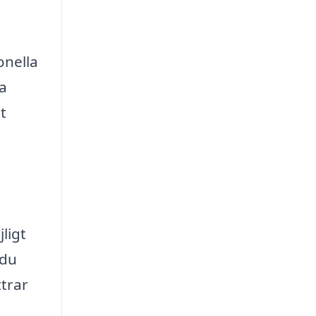
onella
la
t
ligt
 du
trar