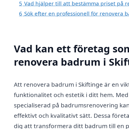
5
Vad hjälper till att bestämma priset på 
6
Sök efter en professionell för renovera 
Vad kan ett företag som
renovera badrum i Skift
Att renovera badrum i Skiftinge är en vi
funktionalitet och estetik i ditt hem. Me
specialiserad på badrumsrenovering kan d
effektivt och kvalitativt sätt. Dessa före
dig att transformera ditt badrum till en 