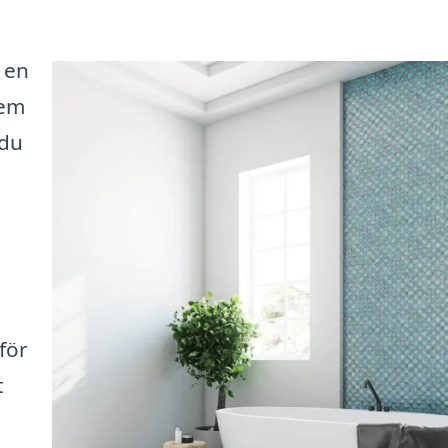
 en
hem
 du
för
t