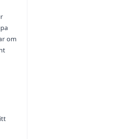
er
lpa
lar om
nt
tt
n