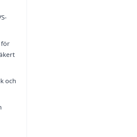
VS-
 för
äkert
ik och
n