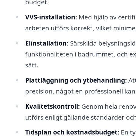
budget.
VVS-installation:
Med hjälp av certif
arbeten utförs korrekt, vilket minime
Elinstallation:
Särskilda belysningslös
funktionaliteten i badrummet, och e
sätt.
Plattläggning och ytbehandling:
Att
precision, något en professionell ka
Kvalitetskontroll:
Genom hela renover
utförs enligt gällande standarder och
Tidsplan och kostnadsbudget:
En ty