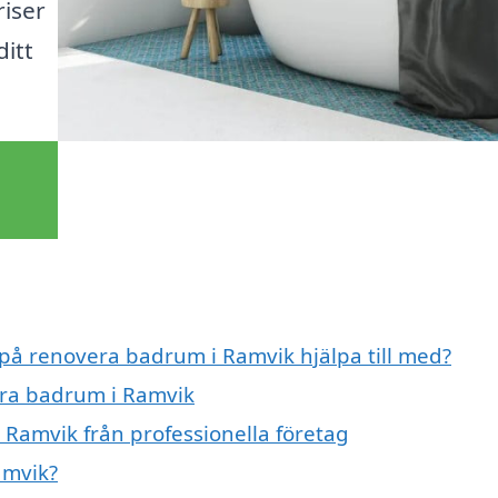
riser
itt
 på renovera badrum i Ramvik hjälpa till med?
era badrum i Ramvik
Ramvik från professionella företag
amvik?