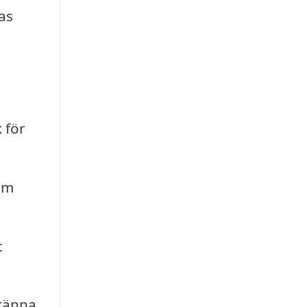
as
 för
om
t
 känna