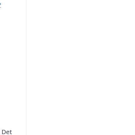
?
. Det