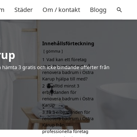
m
Städer
Om / kontakt
Blogg
Innehållsförteckning
rup
gömma
1
Vad kan ett företag
som är specialiserat på
h hämta 3 gratis och icke bindande offerter från
renovera badrum i Östra
Karup hjälpa till med?
2
Få alltid minst 3
erbjudanden för
renovera badrum i Östra
Karup
3
Få 3 erbjudanden för
renovera badrum i Östra
Karup från
professionella företag