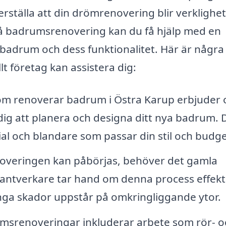
säkerställa att din drömrenovering blir verklighe
 på badrumsrenovering kan du få hjälp med en
 badrum och dess funktionalitet. Här är några
t företag kan assistera dig:
m renoverar badrum i Östra Karup erbjuder 
dig att planera och designa ditt nya badrum. 
rial och blandare som passar din stil och budge
overingen kan påbörjas, behöver det gamla
hantverkare tar hand om denna process effekt
t inga skador uppstår på omkringliggande ytor.
msrenoveringar inkluderar arbete som rör- o