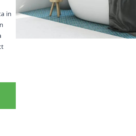
a in
en
a
tt