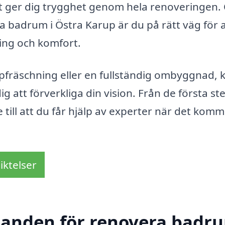
vilket ger dig trygghet genom hela renoveringen
ra badrum i Östra Karup är du på rätt väg för a
ling och komfort.
pfräschning eller en fullständig ombyggnad, 
ig att förverkliga din vision. Från de första st
 till att du får hjälp av experter när det komme
iktelser
udanden för renovera badru