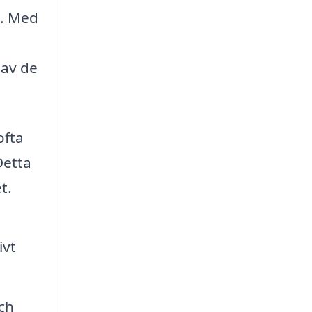
t. Med
 av de
ofta
Detta
t.
ivt
ch