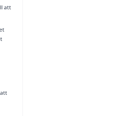
l att
et
t
att