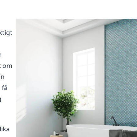
ktigt
m
t om
en
 få
g
lika