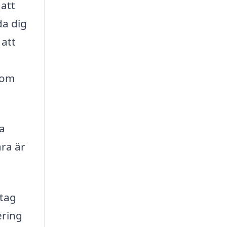
att
da dig
 att
som
a
ara är
tag
ering