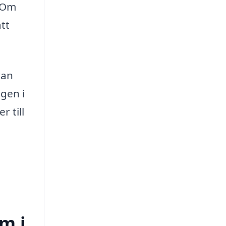
. Om
tt
kan
egen i
r till
m i