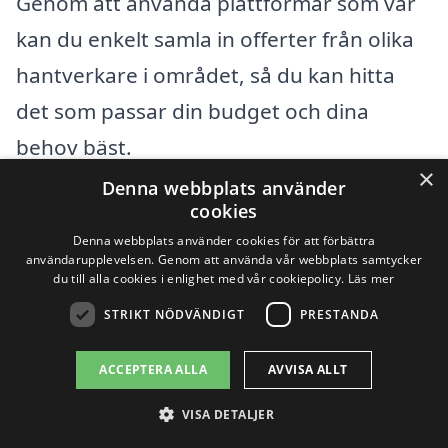
Genom att använda plattformar som vår
kan du enkelt samla in offerter från olika
hantverkare i området, så du kan hitta
det som passar din budget och dina
behov bäst.
×
Denna webbplats använder
cookies
Få 3 erbjudanden, gratis och utan
Denna webbplats använder cookies för att förbättra
förpliktelser
användarupplevelsen. Genom att använda vår webbplats samtycker
du till alla cookies i enlighet med vår cookiepolicy.
Läs mer
STRIKT NÖDVÄNDIGT
PRESTANDA
Sök efter en
ACCEPTERA ALLA
AVVISA ALLT
professionell för
VISA DETALJER