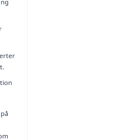
ång
.
r
erter
t.
tion
 på
 om