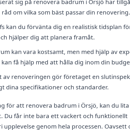
serat sig på renovera badrum i Örsjö har tillg
ge råd om vilka som bäst passar din renovering
s kan du förvänta dig en realistisk tidsplan fö
ch hjälper dig att planera framåt.
um kan vara kostsamt, men med hjälp av exp
h kan få hjälp med att hålla dig inom din budge
t av renoveringen gör företaget en slutinspek
nligt dina specifikationer och standarder.
ag för att renovera badrum i Örsjö, kan du lita
. Du får inte bara ett vackert och funktionellt
ri upplevelse genom hela processen. Oavsett