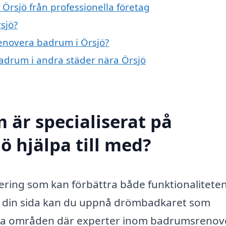
Örsjö från professionella företag
sjö?
renovera badrum i Örsjö?
badrum i andra städer nära Örsjö
 är specialiserat på
ö hjälpa till med?
tering som kan förbättra både funktionalitete
vid din sida kan du uppnå drömbadkaret som
ågra områden där experter inom badrumsrenov