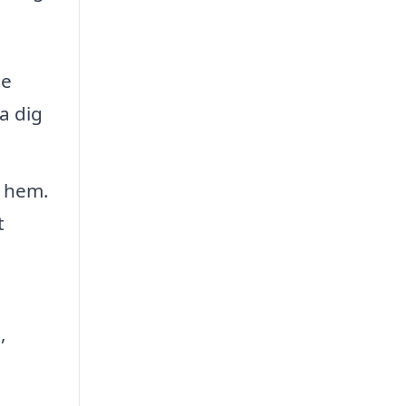
de
a dig
t hem.
t
,