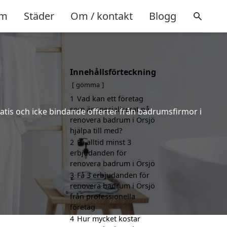
m
Städer
Om / kontakt
Blogg
Innehållsförteckning
gömma
1
Vad kan ett företag
som är specialiserat på
ratis och icke bindande offerter från badrumsfirmor i
renovera badrum i Örsjö
hjälpa till med?
2
Få alltid minst 3
erbjudanden för
renovera badrum i Örsjö
3
Få 3 erbjudanden för
renovera badrum i Örsjö
från professionella
företag
4
Hur mycket kostar