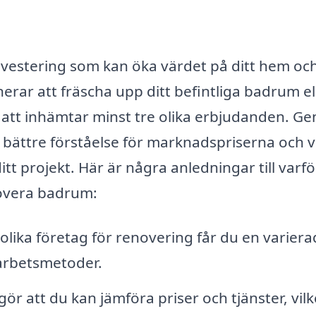
investering som kan öka värdet på ditt hem oc
erar att fräscha upp ditt befintliga badrum el
dé att inhämtar minst tre olika erbjudanden. G
bättre förståelse för marknadspriserna och v
ditt projekt. Här är några anledningar till varf
novera badrum:
olika företag för renovering får du en variera
 arbetsmetoder.
 gör att du kan jämföra priser och tjänster, vilk