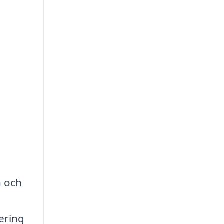
n och
ering