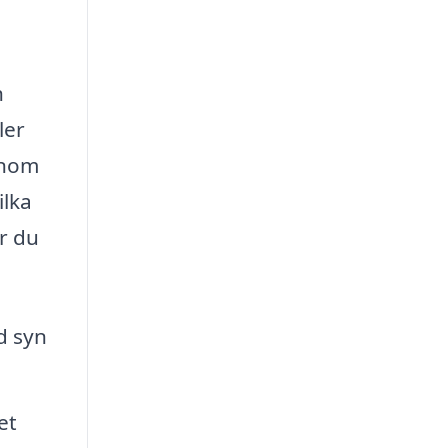
h
ler
enom
ilka
ör du
d syn
et