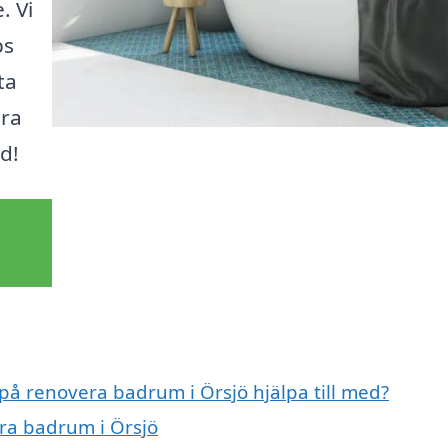
. Vi
ps
ta
öra
d!
 på renovera badrum i Örsjö hjälpa till med?
era badrum i Örsjö