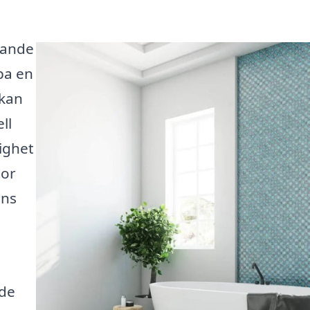
nande
pa en
 kan
ll
lighet
tor
nns
ade