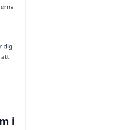
terna
r dig
 att
m i