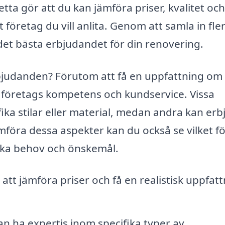
ta gör att du kan jämföra priser, kvalitet och
 företag du vill anlita. Genom att samla in fle
 det bästa erbjudandet för din renovering.
 erbjudanden? Förutom att få en uppfattning om
företags kompetens och kundservice. Vissa
fika stilar eller material, medan andra kan er
mföra dessa aspekter kan du också se vilket f
fika behov och önskemål.
tt jämföra priser och få en realistisk uppfatt
an ha expertis inom specifika typer av