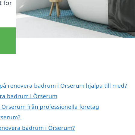
t för
t på renovera badrum i Örserum hjälpa till med?
vera badrum i Örserum
 Örserum från professionella företag
rserum?
 renovera badrum i Örserum?