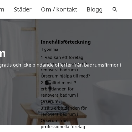
m
Städer
Om / kontakt
Blogg
Innehållsförteckning
m
gömma
1
Vad kan ett företag
som är specialiserat på
gratis och icke bindande offerter från badrumsfirmor i
renovera badrum i
Örserum hjälpa till med?
2
Få alltid minst 3
erbjudanden för
renovera badrum i
Örserum
3
Få 3 erbjudanden för
renovera badrum i
Örserum från
professionella företag