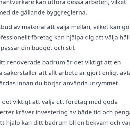
 hantverkare kan utföra dessa arbeten, vilket
med de gällande byggreglerna.
tbud av material att välja mellan, vilket kan gö
essionellt företag kan hjälpa dig att välja hål
 passar din budget och stil.
itt renoverade badrum är det viktigt att en
säkerställer att allt arbete är gjort enligt avt
åtgärdas innan du börjar använda utrymmet.
r det viktigt att välja ett företag med goda
perter kräver investering av både tid och peng
tt hjälp kan ditt badrum bli en bekväm och va