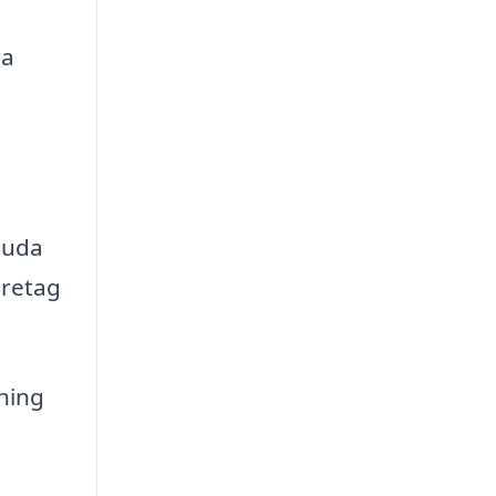
ra
bjuda
öretag
ning