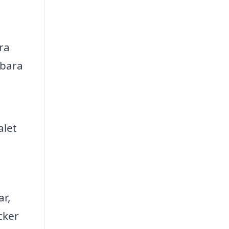
ra
lbara
alet
ar,
cker