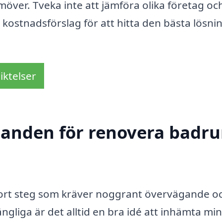
möver. Tveka inte att jämföra olika företag oc
 kostnadsförslag för att hitta den bästa lösn
iktelser
udanden för renovera badru
tort steg som kräver noggrant övervägande o
ngliga är det alltid en bra idé att inhämta min