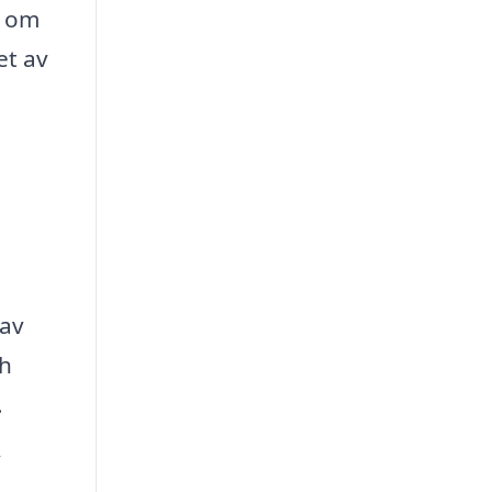
d om
et av
 av
ch
.
v