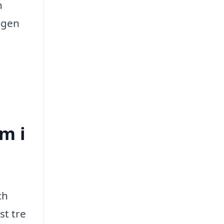
h
ingen
m i
ch
st tre