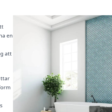
tt
 ha en
ig att
ttar
tform
ss