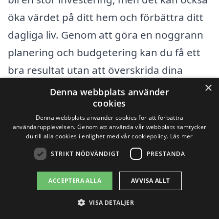
öka värdet på ditt hem och förbättra ditt
dagliga liv. Genom att göra en noggrann
planering och budgetering kan du få ett
bra resultat utan att överskrida dina
×
ekonomiska ramar. På vår plattform,
Denna webbplats använder
cookies
renovera-badrum-pris.se, erbjuder vi en
Denna webbplats använder cookies för att förbättra
enkel och effektiv väg för dig att få flera
användarupplevelsen. Genom att använda vår webbplats samtycker
du till alla cookies i enlighet med vår cookiepolicy.
Läs mer
offerter från olika hantverkare i ditt
STRIKT NÖDVÄNDIGT
PRESTANDA
område. Detta ger dig möjlighet att välja
det bästa för just ditt projekt och budget.
ACCEPTERA ALLA
AVVISA ALLT
Tveka inte att använda vår tjänst för att
VISA DETALJER
göra din badrumsrenovering både lyckad