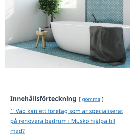
Innehållsförteckning
gömma
1
Vad kan ett företag som är specialiserat
på renovera badrum i Muskö hjälpa till
med?