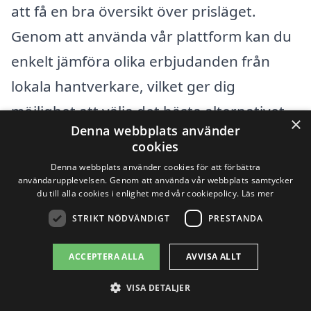
att få en bra översikt över prisläget.
Genom att använda vår plattform kan du
enkelt jämföra olika erbjudanden från
lokala hantverkare, vilket ger dig
möjlighet att välja det bästa alternativet
×
Denna webbplats använder
för dina behov och budget. Tänk på att
cookies
det inte alltid är den billigaste lösningen
Denna webbplats använder cookies för att förbättra
användarupplevelsen. Genom att använda vår webbplats samtycker
som är den bästa – kvalitet och service är
du till alla cookies i enlighet med vår cookiepolicy.
Läs mer
också avgörande faktorer att ta hänsyn
STRIKT NÖDVÄNDIGT
PRESTANDA
till. Med noggrant övervägande och
ACCEPTERA ALLA
AVVISA ALLT
research kan du hitta det perfekta
företaget för att renovera badrum i
VISA DETALJER