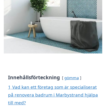
Innehållsförteckning
gömma
1
Vad kan ett företag som är specialiserat
på renovera badrum i Marbystrand hjälpa
till med?