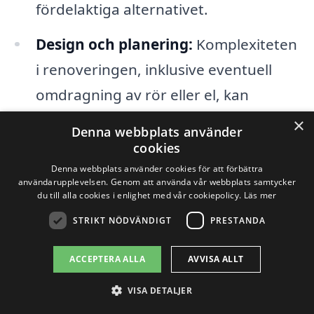
fördelaktiga alternativet.
Design och planering:
Komplexiteten
i renoveringen, inklusive eventuell
omdragning av rör eller el, kan
påverka både kostnaden och tidslinjen
×
Denna webbplats använder
för projektet. En noggrant
cookies
genomarbetad plan kan spara tid och
Denna webbplats använder cookies för att förbättra
användarupplevelsen. Genom att använda vår webbplats samtycker
pengar.
du till alla cookies i enlighet med vår cookiepolicy.
Läs mer
STRIKT NÖDVÄNDIGT
PRESTANDA
Tillstånd och inspektioner:
Beroende
på omfattningen av renoveringen kan
ACCEPTERA ALLA
AVVISA ALLT
det krävas bygglov eller inspektioner,
VISA DETALJER
vilket också kan addera till den totala