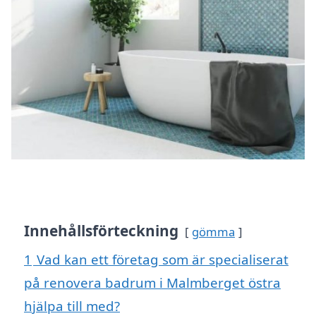
Innehållsförteckning
gömma
1
Vad kan ett företag som är specialiserat
på renovera badrum i Malmberget östra
hjälpa till med?