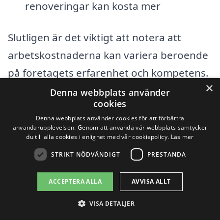
renoveringar kan kosta mer
Slutligen är det viktigt att notera att
arbetskostnaderna kan variera beroende
på företagets erfarenhet och kompetens.
×
Att anlita ett erfaret och pålitligt företag
Denna webbplats använder
cookies
för
renovera badrum i Malmberget
Denna webbplats använder cookies för att förbättra
östra
kan spara dig både tid och pengar i
användarupplevelsen. Genom att använda vår webbplats samtycker
du till alla cookies i enlighet med vår cookiepolicy.
Läs mer
det långa loppet. Genom att använda vår
STRIKT NÖDVÄNDIGT
PRESTANDA
plattform kan du enkelt begära offerter
från flera olika företag och jämföra priser
ACCEPTERA ALLA
AVVISA ALLT
för att hitta det alternativ som passar just
VISA DETALJER
dina behov och budget bäst.