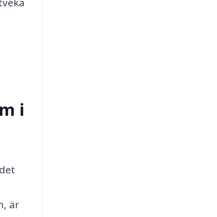
 tveka
m i
det
, är