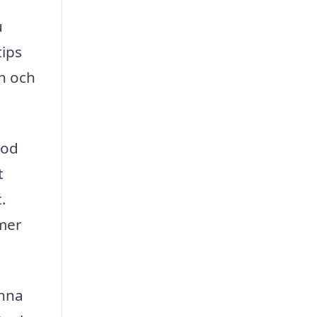
u
ips
n och
god
t
.
mer
änna