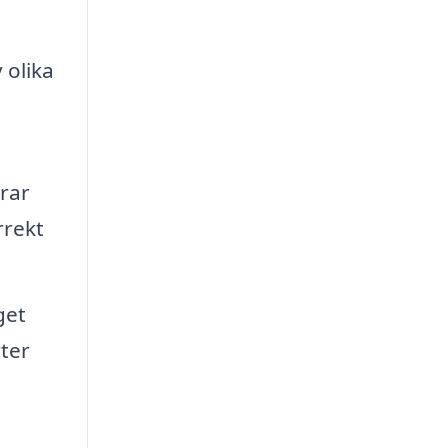
 olika
rar
rrekt
get
rter