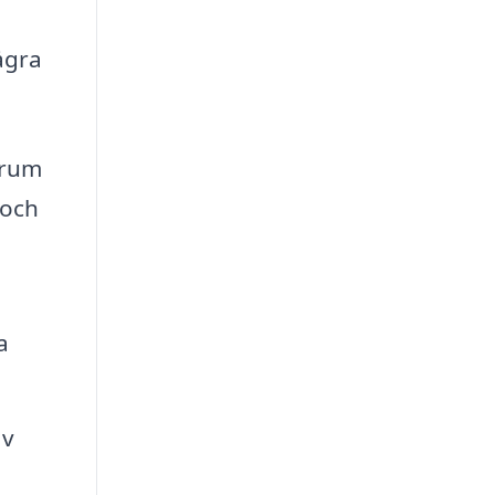
ågra
drum
 och
a
av