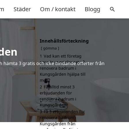
m
Städer
Om / kontakt
Blogg
Innehållsförteckning
den
gömma
1
Vad kan ett företag
som är specialiserat på
h hämta 3 gratis och icke bindande offerter från
renovera badrum i
Kungsgården hjälpa till
med?
2
Få alltid minst 3
erbjudanden för
renovera badrum i
Kungsgården
3
Få 3 erbjudanden för
renovera badrum i
Kungsgården från