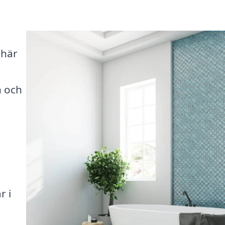
 här
n och
n
r i