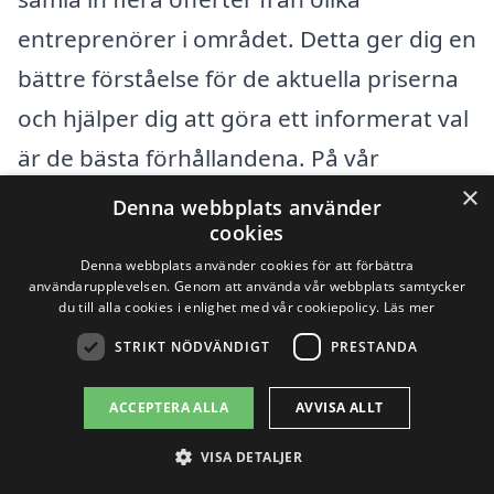
entreprenörer i området. Detta ger dig en
bättre förståelse för de aktuella priserna
och hjälper dig att göra ett informerat val
är de bästa förhållandena. På vår
×
plattform kan du enkelt få kontakt med
Denna webbplats använder
cookies
lokala företag som är specialiserade på
Denna webbplats använder cookies för att förbättra
badrumsrenoveringar. Genom att jämföra
användarupplevelsen. Genom att använda vår webbplats samtycker
du till alla cookies i enlighet med vår cookiepolicy.
Läs mer
olika offerter kan du säkerställa att du får
STRIKT NÖDVÄNDIGT
PRESTANDA
bästa möjliga pris och kvalitet för din
renovering.
ACCEPTERA ALLA
AVVISA ALLT
VISA DETALJER
Få 3 erbjudanden, gratis och utan