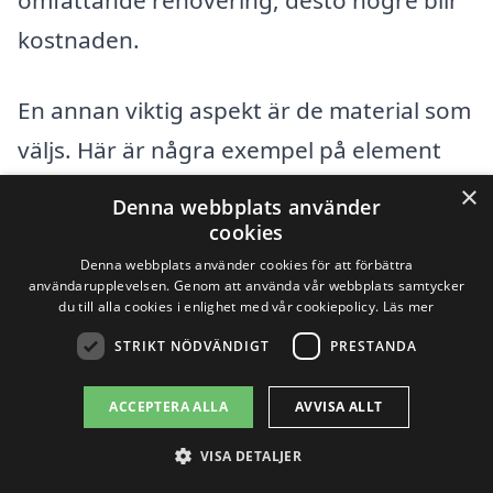
kostnaden.
En annan viktig aspekt är de material som
väljs. Här är några exempel på element
som kan påverka kostnaden för att
×
Denna webbplats använder
renovera badrum:
cookies
Denna webbplats använder cookies för att förbättra
användarupplevelsen. Genom att använda vår webbplats samtycker
Materialval:
Kvaliteten på kakel,
du till alla cookies i enlighet med vår cookiepolicy.
Läs mer
sanitetsporslin och armaturer
STRIKT NÖDVÄNDIGT
PRESTANDA
kommer att påverka den totala
ACCEPTERA ALLA
AVVISA ALLT
kostnaden. Lyxigare material kostar
mer men kan ge ett vackert och
VISA DETALJER