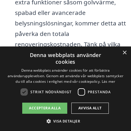
extra funktioner såsom golvvärme,
spabad eller avancerade
belysningslösningar, kommer detta att
påverka den totala
renoveringskostnaden. Tänk på vilka
×
funktioner som är viktiga för dig och
Denna webbplats använder
cookies
sålla dem utifrån din budget.
Denna webbplats använder cookies för att förbättra
användarupplevelsen. Genom att använda vår webbplats samtycker
du till alla cookies i enlighet med vår cookiepolicy.
Läs mer
Att planera noggrant och sätta en
STRIKT NÖDVÄNDIGT
PRESTANDA
realistisk budget är avgörande när du ska
renovera badrum i Hällbybrunn. Genom
ACCEPTERA ALLA
AVVISA ALLT
att ha en klar idé om vad du vill ha och
VISA DETALJER
vad du har råd med, kan du undvika