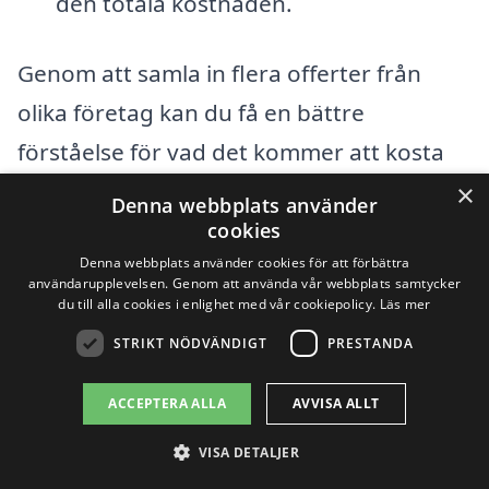
den totala kostnaden.
Genom att samla in flera offerter från
olika företag kan du få en bättre
förståelse för vad det kommer att kosta
att renovera badrum i Granby. Tänk på att
×
Denna webbplats använder
det är viktigt att välja en pålitlig och
cookies
Denna webbplats använder cookies för att förbättra
erfaren hantverkare för att säkerställa ett
användarupplevelsen. Genom att använda vår webbplats samtycker
bra resultat, och samtidigt få en tydlig
du till alla cookies i enlighet med vår cookiepolicy.
Läs mer
översikt av kostnaderna involverade.
STRIKT NÖDVÄNDIGT
PRESTANDA
Besök renovera-badrum-pris.se för att
ACCEPTERA ALLA
AVVISA ALLT
jämföra olika företag och få hjälp med att
VISA DETALJER
hitta det bästa erbjudandet för din