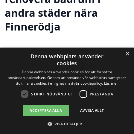
andra städer nära
Finnerödja
Att renovera badrum i Finnerödja är en
×
Denna webbplats använder
stor investering och det är viktigt att du
cookies
hittar rätt hjälp. För att underlätta
Denna webbplats använder cookies för att förbättra
användarupplevelsen. Genom att använda vår webbplats samtycker
processen kan du även överväga att
du till alla cookies i enlighet med vår cookiepolicy.
Läs mer
kontakta företag i närliggande städer. Här
STRIKT NÖDVÄNDIGT
PRESTANDA
är några platser där du kan hitta
ACCEPTERA ALLA
AVVISA ALLT
kompetenta yrkesverksamma:
VISA DETALJER
Laxå