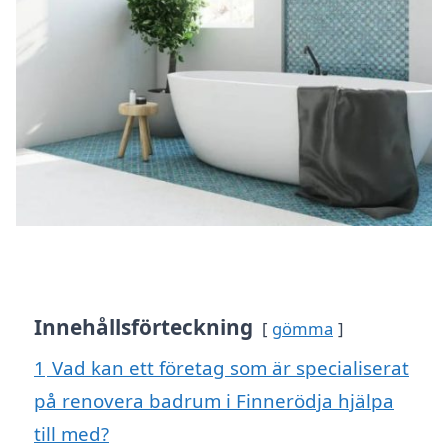
Innehållsförteckning
gömma
1
Vad kan ett företag som är specialiserat
på renovera badrum i Finnerödja hjälpa
till med?