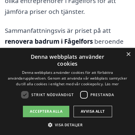
olika entreprenörer i Fågelfors för att
jämföra priser och tjänster.
Sammanfattningsvis är priset på att
renovera badrum i Fågelfors
beroende
av en mängd variabler, inklusive material,
×
Denna webbplats använder
arbetsinsats och entreprenörens
cookies
bakgrund. Genom att noggrant utvärdera
Denna webbplats använder cookies för att förbättra
användarupplevelsen. Genom att använda vår webbplats samtycker
dina behov och preferenser, och genom
du till alla cookies i enlighet med vår cookiepolicy.
Läs mer
att inhämtar flera offerter, kan du
STRIKT NÖDVÄNDIGT
PRESTANDA
säkerställa att du får ett bra pris för din
ACCEPTERA ALLA
AVVISA ALLT
badrumsrenovering.
VISA DETALJER