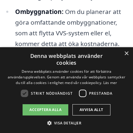
Ombyggnation:
Om du planerar att
göra omfattande ombyggnationer,
som att flytta VVS-system eller el,
kommer detta att öka kostnaderna.
×
Denna webbplats använder
Tidsram:
Om du har en specifik
cookies
tidsram för renoveringen kan det
Denna webbplats använder cookies för att förbättra
användarupplevelsen. Genom att använda vår webbplats samtycker
också påverka priset. Snabbare
du till alla cookies i enlighet med vår cookiepolicy.
Läs mer
projekt kan kosta mer.
STRIKT NÖDVÄNDIGT
PRESTANDA
Det är alltid en bra idé att hämta flera
ACCEPTERA ALLA
AVVISA ALLT
offerter från olika företag som erbjuder
VISA DETALJER
tjänster för att renovera badrum i Djurön.