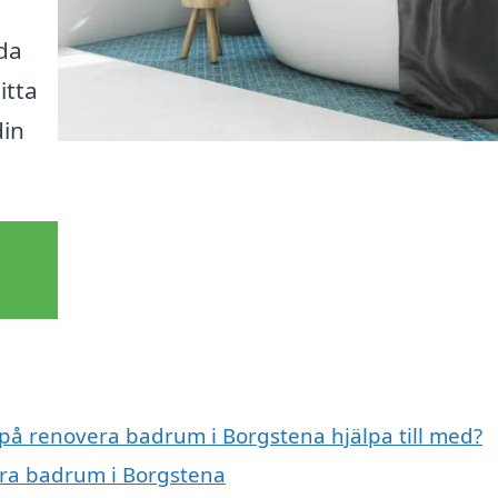
da
itta
din
 på renovera badrum i Borgstena hjälpa till med?
era badrum i Borgstena