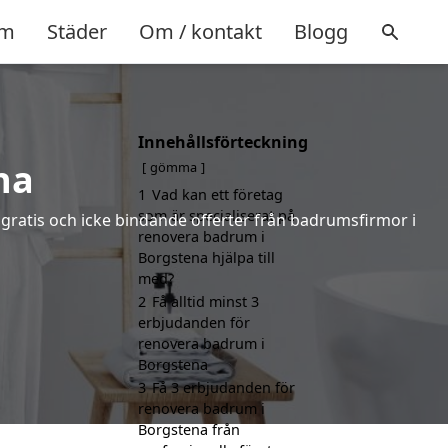
m
Städer
Om / kontakt
Blogg
Innehållsförteckning
na
gömma
1
Vad kan ett företag
som är specialiserat på
 gratis och icke bindande offerter från badrumsfirmor i
renovera badrum i
Borgstena hjälpa till
med?
2
Få alltid minst 3
erbjudanden för
renovera badrum i
Borgstena
3
Få 3 erbjudanden för
renovera badrum i
Borgstena från