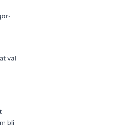
gör-
at val
t
m bli