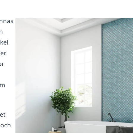
ännas
n
kel
mer
or
om
et
 och