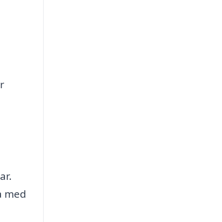
r
ar.
a med