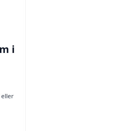
m i
eller