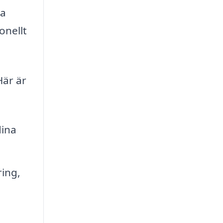
na
onellt
Här är
dina
ing,